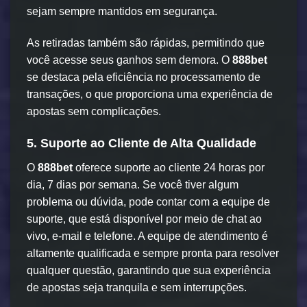
sejam sempre mantidos em segurança.
As retiradas também são rápidas, permitindo que
você acesse seus ganhos sem demora. O
888bet
se destaca pela eficiência no processamento de
transações, o que proporciona uma experiência de
apostas sem complicações.
5. Suporte ao Cliente de Alta Qualidade
O
888bet
oferece suporte ao cliente 24 horas por
dia, 7 dias por semana. Se você tiver algum
problema ou dúvida, pode contar com a equipe de
suporte, que está disponível por meio de chat ao
vivo, e-mail e telefone. A equipe de atendimento é
altamente qualificada e sempre pronta para resolver
qualquer questão, garantindo que sua experiência
de apostas seja tranquila e sem interrupções.