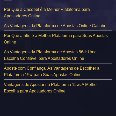
Por Que a Cacobet é a Melhor Plataforma para
Apostadores Online
As Vantagens da Plataforma de Apostas Online Cacobet
Por Que a 56d é a Melhor Plataforma para Suas Apostas
Online
As Vantagens da Plataforma de Apostas 56d: Uma
Escolha Confiável para Apostadores Online
Aposte com Confiança: As Vantagens de Escolher a
Plataforma 15w para Suas Apostas Online
Vantagens de Apostar na Plataforma 15w: A Melhor
Escolha para Apostadores Online