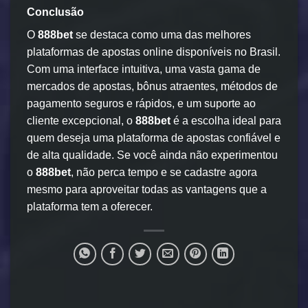
Conclusão
O
888bet
se destaca como uma das melhores
plataformas de apostas online disponíveis no Brasil.
Com uma interface intuitiva, uma vasta gama de
mercados de apostas, bônus atraentes, métodos de
pagamento seguros e rápidos, e um suporte ao
cliente excepcional, o
888bet
é a escolha ideal para
quem deseja uma plataforma de apostas confiável e
de alta qualidade. Se você ainda não experimentou
o
888bet
, não perca tempo e se cadastre agora
mesmo para aproveitar todas as vantagens que a
plataforma tem a oferecer.