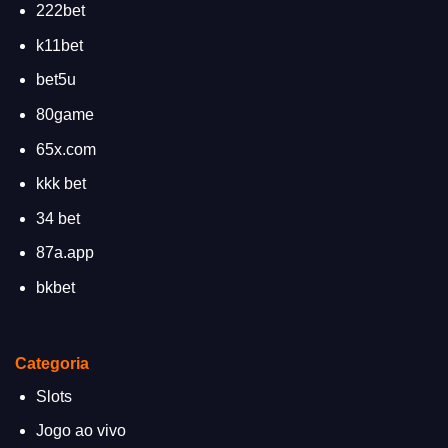
222bet
k11bet
bet5u
80game
65x.com
kkk bet
34 bet
87a.app
bkbet
Categoria
Slots
Jogo ao vivo