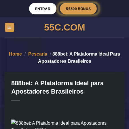
R$500 BÔNUS
ENTRAR
55C.COM
Home
/
Pescaria
/
888bet: A Plataforma Ideal Para
Apostadores Brasileiros
888bet: A Plataforma Ideal para
Apostadores Brasileiros