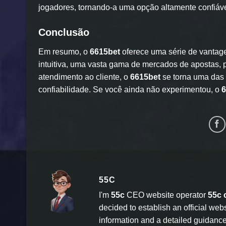
jogadores, tornando-a uma opção altamente confiáve
Conclusão
Em resumo, o
6615bet
oferece uma série de vantage
intuitiva, uma vasta gama de mercados de apostas,
atendimento ao cliente, o
6615bet
se torna uma das
confiabilidade. Se você ainda não experimentou, o
6
55C
I'm
55c
CEO website operator
55c
decided to establish an official webs
information and a detailed guidance