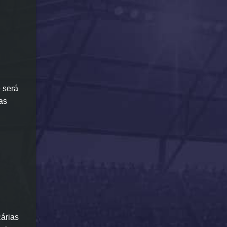
 será
as
cárias