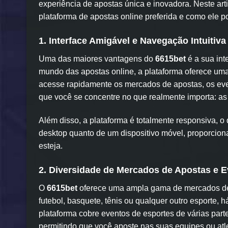
experiência de apostas única e inovadora. Neste ar
plataforma de apostas online preferida e como ele p
1. Interface Amigável e Navegação Intuitiva
Uma das maiores vantagens do
6615bet
é a sua int
mundo das apostas online, a plataforma oferece um
acesse rapidamente os mercados de apostas, os even
que você se concentre no que realmente importa: as
Além disso, a plataforma é totalmente responsiva, o
desktop quanto de um dispositivo móvel, proporcio
esteja.
2. Diversidade de Mercados de Apostas e 
O
6615bet
oferece uma ampla gama de mercados de 
futebol, basquete, tênis ou qualquer outro esporte,
plataforma cobre eventos de esportes de várias part
permitindo que você aposte nas suas equipes ou atle