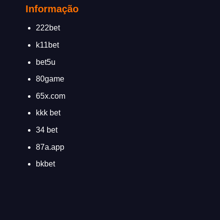
Informação
222bet
k11bet
bet5u
80game
65x.com
kkk bet
34 bet
87a.app
bkbet