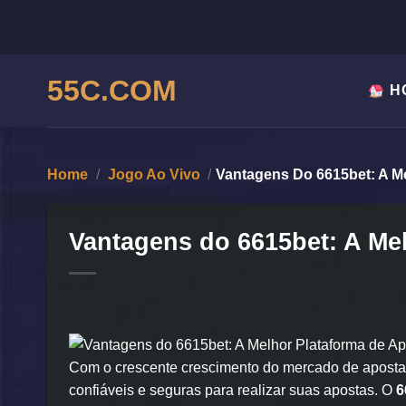
55C.COM
H
Home
/
Jogo Ao Vivo
/
Vantagens Do 6615bet: A M
Vantagens do 6615bet: A Me
Com o crescente crescimento do mercado de apostas
confiáveis e seguras para realizar suas apostas. O
6