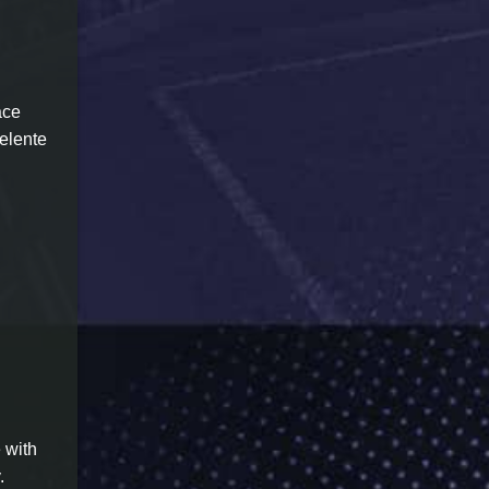
ace
elente
 with
.