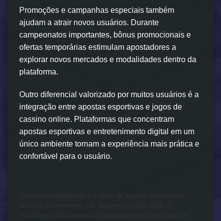
Promoções e campanhas especiais também
ajudam a atrair novos usuários. Durante
campeonatos importantes, bônus promocionais e
ofertas temporárias estimulam apostadores a
explorar novos mercados e modalidades dentro da
plataforma.
Outro diferencial valorizado por muitos usuários é a
integração entre apostas esportivas e jogos de
cassino online. Plataformas que concentram
apostas esportivas e entretenimento digital em um
único ambiente tornam a experiência mais prática e
confortável para o usuário.
Outro ponto importante é a oferta de apostas ao vivo com
atualização em tempo real. Durante os jogos, odds e
estatísticas são ajustadas constantemente, permitindo que