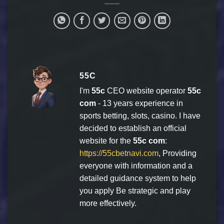
55C
I'm
55c
CEO website operator
55c
com
- 13 years experience in
sports betting, slots, casino. I have
decided to establish an official
website for the
55c com
:
https://55cbetnavi.com
, Providing
everyone with information and a
detailed guidance system to help
you apply Be strategic and play
more effectively.