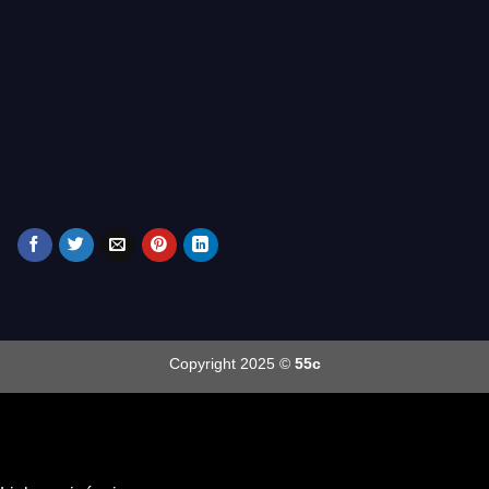
Copyright 2025 ©
55c