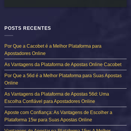
POSTS RECENTES
Por Que a Cacobet é a Melhor Plataforma para
Apostadores Online
As Vantagens da Plataforma de Apostas Online Cacobet
Por Que a 56d é a Melhor Plataforma para Suas Apostas
Online
As Vantagens da Plataforma de Apostas 56d: Uma
Escolha Confiável para Apostadores Online
Aposte com Confiança: As Vantagens de Escolher a
Plataforma 15w para Suas Apostas Online
Vantagens de Apostar na Plataforma 15w: A Melhor