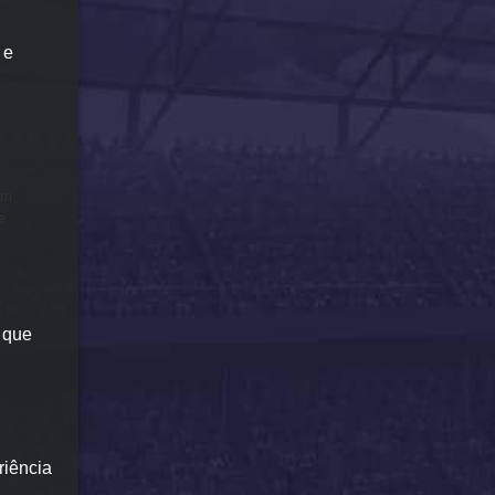
 e
em
e
s que
riência