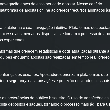
navegação antes de escolher onde apostar. Nesse cenário
lataformas de apostas online ao oferecer recursos alinhados às
a plataforma é sua navegação intuitiva. Plataformas de aposta
m o acesso aos mercados disponíveis e tornam o processo de apo
os experientes.
aformas que oferecem estatísticas e odds atualizadas durante a
uipes enquanto apostas são realizadas em tempo real, ofere
onfiança dos usuários. Apostadores priorizam plataformas que
ntindo segurança nas transações e proteção dos dados pessoais
 preferências do público brasileiro. O uso de transferências
ilita depósitos e saques, tornando o processo mais ágil para u