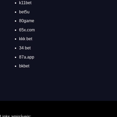
k11bet
bet5u
80game
65x.com
kkk bet
34 bet
87a.app
bkbet
Links amigáveis: