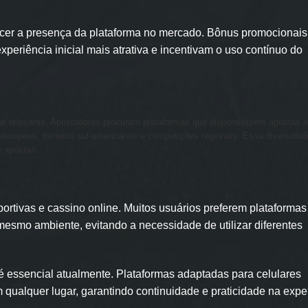
cer a presença da plataforma no mercado. Bônus promocionais
eriência inicial mais atrativa e incentivam o uso contínuo do
ial relevante. Apostadores procuram plataformas que disponibilizem apostas 
 europeus, torneios sul-americanos e competições regionais. Essa diversidad
e apostas.
portivas e cassino online. Muitos usuários preferem plataforma
mesmo ambiente, evitando a necessidade de utilizar diferentes
 essencial atualmente. Plataformas adaptadas para celulares
qualquer lugar, garantindo continuidade e praticidade na expe