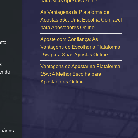
para Suas Apostas Online
As Vantagens da Plataforma de
Apostas 56d: Uma Escolha Confiável
para Apostadores Online
s
Aposte com Confiança: As
sta
Vantagens de Escolher a Plataforma
15w para Suas Apostas Online
s
Vantagens de Apostar na Plataforma
cendo
15w: A Melhor Escolha para
Apostadores Online
suários