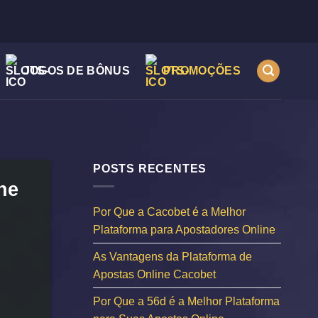
JOGOS DE BÔNUS
PROMOÇÕES
POSTS RECENTES
ne
Por Que a Cacobet é a Melhor
Plataforma para Apostadores Online
As Vantagens da Plataforma de
Apostas Online Cacobet
Por Que a 56d é a Melhor Plataforma