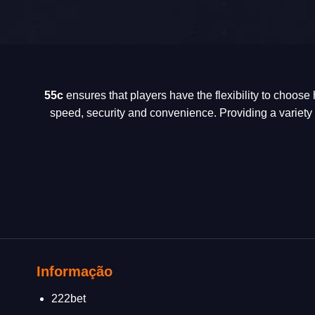
55c
ensures that players have the flexibility to choos
speed, security and convenience. Providing a variety o
Informação
222bet