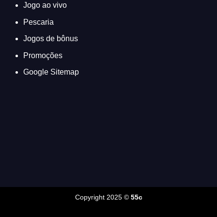
Jogo ao vivo
Pescaria
Jogos de bônus
Promoções
Google Sitemap
Copyright 2025 ©
55c