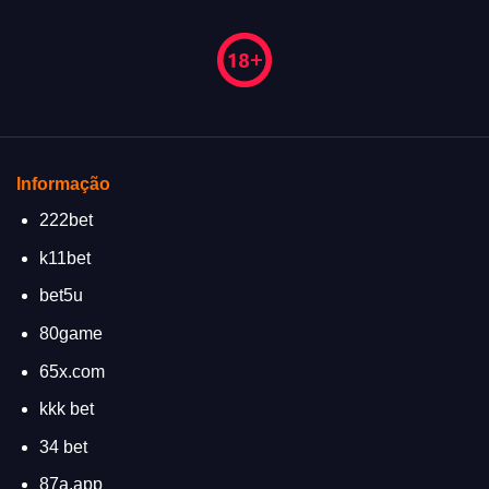
Informação
222bet
k11bet
bet5u
80game
65x.com
kkk bet
34 bet
87a.app