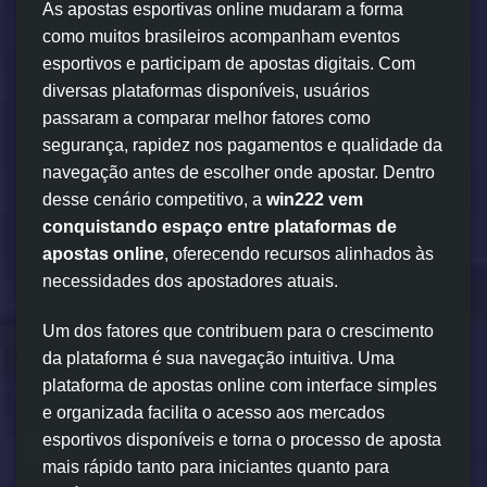
As apostas esportivas online mudaram a forma
como muitos brasileiros acompanham eventos
esportivos e participam de apostas digitais. Com
diversas plataformas disponíveis, usuários
passaram a comparar melhor fatores como
segurança, rapidez nos pagamentos e qualidade da
navegação antes de escolher onde apostar. Dentro
desse cenário competitivo, a
win222 vem
conquistando espaço entre plataformas de
apostas online
, oferecendo recursos alinhados às
necessidades dos apostadores atuais.
Um dos fatores que contribuem para o crescimento
da plataforma é sua navegação intuitiva. Uma
plataforma de apostas online com interface simples
e organizada facilita o acesso aos mercados
esportivos disponíveis e torna o processo de aposta
mais rápido tanto para iniciantes quanto para